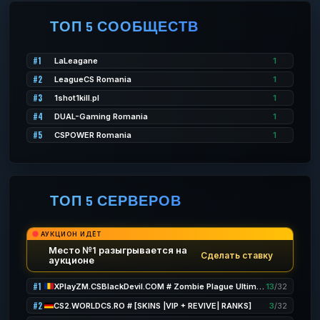
ТОП 5 СООБЩЕСТВ
#1
LaLeagane
1
#2
LeagueCS Romania
1
#3
1shot1kill.pl
1
#4
DUAL-Gaming Romania
1
#5
CSPOWER Romania
1
ТОП 5 СЕРВЕРОВ
АУКЦИОН ИДЁТ
Место №1 разыгрывается на
Сделать ставку
аукционе
#1
XPlayZM.CSBlackDevil.COM # Zombie Plague UltimateX [ Respawn + FDL + VIP 22-12PM + POINTS] ®
13
/32
#2
CS2.WORLDCS.RO # [SKINS |VIP + REVIVE| RANKS]
3
/32