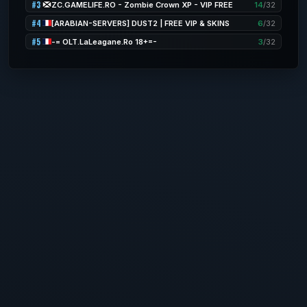
#3
ZC.GAMELIFE.RO - Zombie Crown XP - VIP FREE
14
/32
#4
[ARABIAN-SERVERS] DUST2 | FREE VIP & SKINS
6
/32
#5
-= OLT.LaLeagane.Ro 18+=-
3
/32