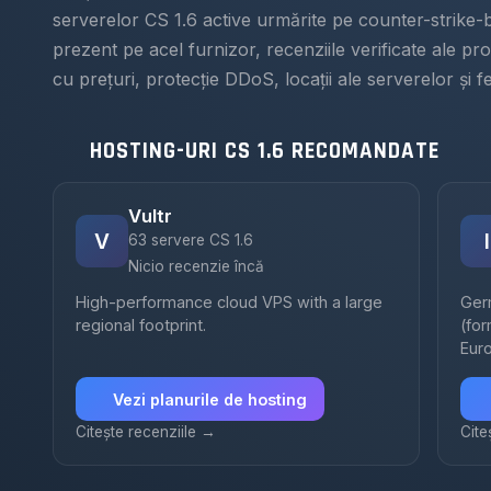
serverelor CS 1.6 active urmărite pe counter-strike-
prezent pe acel furnizor, recenziile verificate ale prop
cu prețuri, protecție DDoS, locații ale serverelor și 
HOSTING-URI CS 1.6 RECOMANDATE
Vultr
V
I
63 servere CS 1.6
Nicio recenzie încă
High-performance cloud VPS with a large
Ger
regional footprint.
(for
Eur
Vezi planurile de hosting
Citește recenziile →
Cite