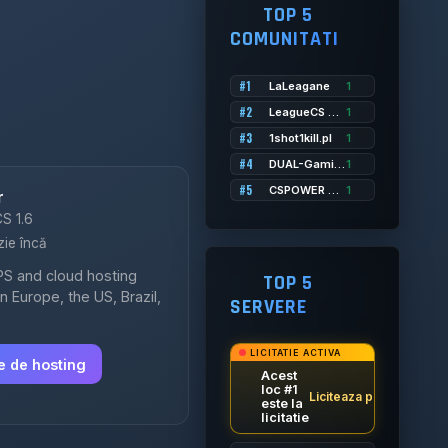
TOP 5
COMUNITATI
#1
LaLeagane
1
#2
LeagueCS Romania
1
#3
1shot1kill.pl
1
#4
DUAL-Gaming Romania
1
#5
CSPOWER Romania
1
r
CS 1.6
zie încă
PS and cloud hosting
TOP 5
n Europe, the US, Brazil,
SERVERE
LICITATIE ACTIVA
le de hosting
Acest
loc #1
→
Liciteaza pentru a cast
este la
licitatie