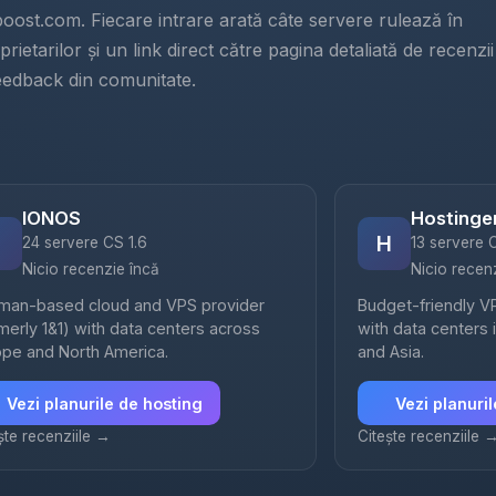
boost.com. Fiecare intrare arată câte servere rulează în
rietarilor și un link direct către pagina detaliată de recenzii
feedback din comunitate.
IONOS
Hostinge
H
24 servere CS 1.6
13 servere 
Nicio recenzie încă
Nicio recen
man-based cloud and VPS provider
Budget-friendly V
merly 1&1) with data centers across
with data centers i
ope and North America.
and Asia.
Vezi planurile de hosting
Vezi planuri
ște recenziile →
Citește recenziile 