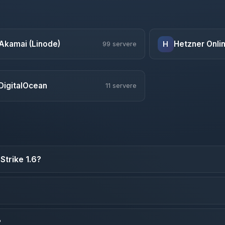
Akamai (Linode)
Hetzner Onli
H
99 servere
DigitalOcean
11 servere
Strike 1.6?
?