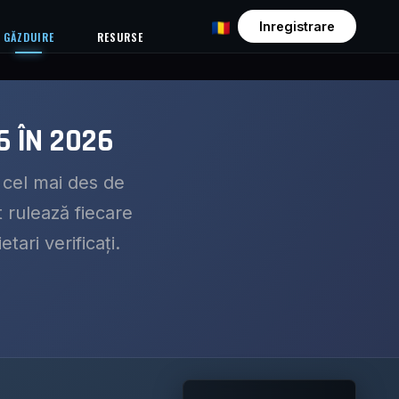
Inregistrare
GĂZDUIRE
RESURSE
6 ÎN 2026
 cel mai des de
 rulează fiecare
tari verificați.