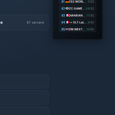
#1
CS2.WORLDCS.RO # [SKINS |VIP + REVIVE| RANKS]
3
/32
#2
ZC.GAMELIFE.RO - Zombie Crown XP - VIP FREE
24
/32
#3
[ARABIAN-SERVERS] DUST2 | FREE VIP & SKINS
17
/32
ne
#4
-= OLT.LaLeagane.Ro 18+=-
3
/32
87 servere
#5
ZM.WESTCSTRIKE.RO ZOMBIE PLAGUE #SUMMER UPDATE #1
13
/32