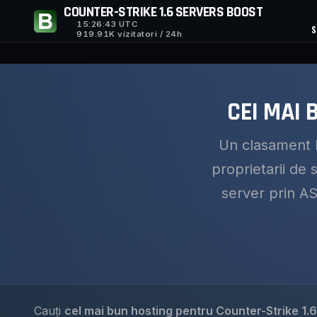
COUNTER-STRIKE 1.6 SERVERS BOOST
15:26:44
UTC
S
919.91K vizitatori / 24h
CEI MAI 
Un clasament b
proprietarii de
server prin ASN
Cauți
cel mai bun hosting pentru Counter-Strike 1.6