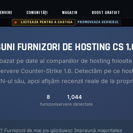
ERVERE
COMUNITĂȚI
MAGAZIN
BOOST GRATUIT
LICITEAZA PENTRU A CASTIGA
PROMOVEAZA SERVERUL
BUNI FURNIZORI DE HOSTING CS 1.
azat pe date al companiilor de hosting folosite
 servere Counter-Strike 1.6. Detectăm pe ce host
-ul său, apoi afișăm recenzii reale de la proprie
8
1,044
furnizori
servere detectate
? Furnizorii de mai jos găzduiesc împreună majoritatea