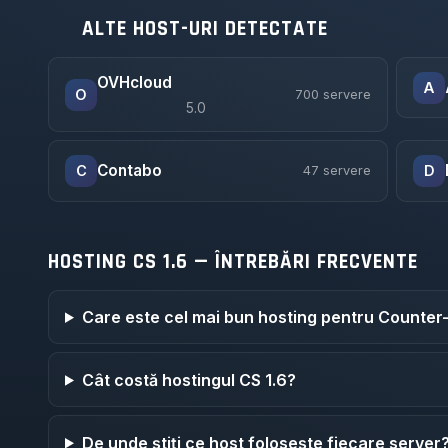
ALTE HOST-URI DETECTATE
OVHcloud
A
O
700 servere
5.0
Contabo
C
D
47 servere
HOSTING CS 1.6 — ÎNTREBĂRI FRECVENTE
Care este cel mai bun hosting pentru Counter-
Cât costă hostingul CS 1.6?
De unde știți ce host folosește fiecare server