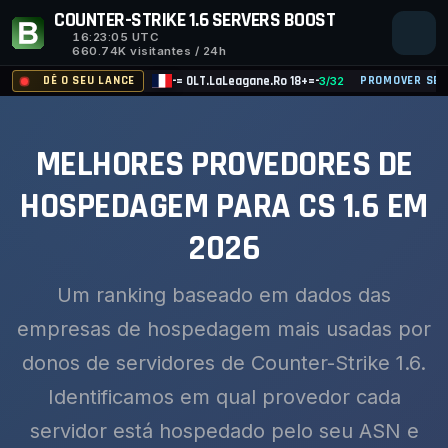
COUNTER-STRIKE 1.6 SERVERS BOOST
16:23:06
UTC
660.74K visitantes / 24h
DÊ O SEU LANCE
-= OLT.LaLeagane.Ro 18+=-
PROMOVER SER
3/32
MELHORES PROVEDORES DE
HOSPEDAGEM PARA CS 1.6 EM
2026
Um ranking baseado em dados das
empresas de hospedagem mais usadas por
donos de servidores de Counter-Strike 1.6.
Identificamos em qual provedor cada
servidor está hospedado pelo seu ASN e