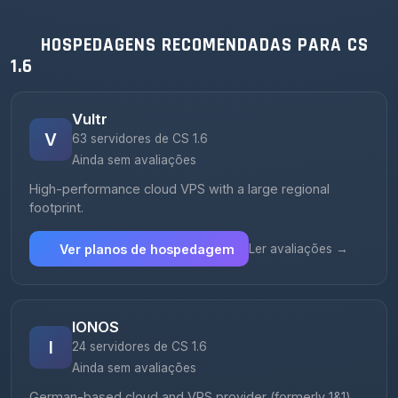
HOSPEDAGENS RECOMENDADAS PARA CS
1.6
Vultr
V
63 servidores de CS 1.6
Ainda sem avaliações
High-performance cloud VPS with a large regional
footprint.
Ver planos de hospedagem
Ler avaliações →
IONOS
I
24 servidores de CS 1.6
Ainda sem avaliações
German-based cloud and VPS provider (formerly 1&1)