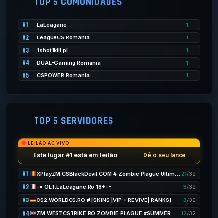
TOP 5 COMUNIDADES
#1
LaLeagane
1
#2
LeagueCS Romania
1
#3
1shot1kill.pl
1
#4
DUAL-Gaming Romania
1
#5
CSPOWER Romania
1
TOP 5 SERVIDORES
LEILÃO AO VIVO
Este lugar #1 está em leilão
Dê o seu lance
#1
XPlayZM.CSBlackDevil.COM # Zombie Plague UltimateX [ Respawn + FDL + VIP 22-12PM + POINTS] ®
21
/32
#2
-= OLT.LaLeagane.Ro 18+=-
3
/32
#3
CS2.WORLDCS.RO # [SKINS |VIP + REVIVE| RANKS]
3
/32
#4
ZM.WESTCSTRIKE.RO ZOMBIE PLAGUE #SUMMER UPDATE #1
12
/32