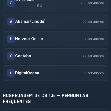
O
700 servidores
5.0
Akamai (Linode)
A
99 servidores
Hetzner Online
H
87 servidores
Contabo
C
47 servidores
DigitalOcean
D
11 servidores
HOSPEDAGEM DE CS 1.6 — PERGUNTAS
FREQUENTES