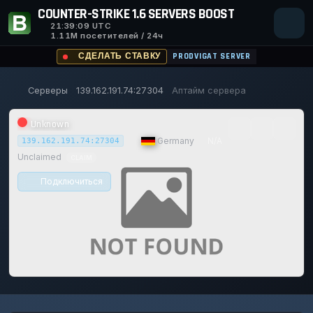
COUNTER-STRIKE 1.6 SERVERS BOOST
21:39:09
UTC
1.11M посетителей / 24ч
СДЕЛАТЬ СТАВКУ
PRODVIGAT SERVER
Серверы
139.162.191.74:27304
Аптайм сервера
Unknown
|
Germany
|
N/A
139.162.191.74:27304
Unclaimed
CLAIM
Подключиться
0/0
0
1
14/129
0%
ИГРОКИ
ГОЛОСОВ СЕГОДНЯ
ACHIEVEMENTS
UPTIME 30D
Safe (100/100)
116d
32m
9s ago
TRUST SCORE