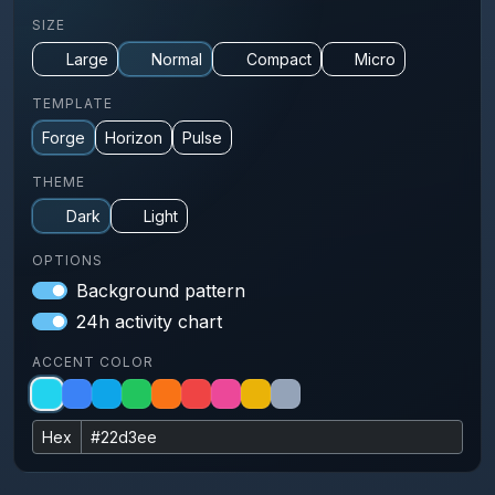
SIZE
Large
Normal
Compact
Micro
TEMPLATE
Forge
Horizon
Pulse
THEME
Dark
Light
OPTIONS
Background pattern
24h activity chart
ACCENT COLOR
Hex