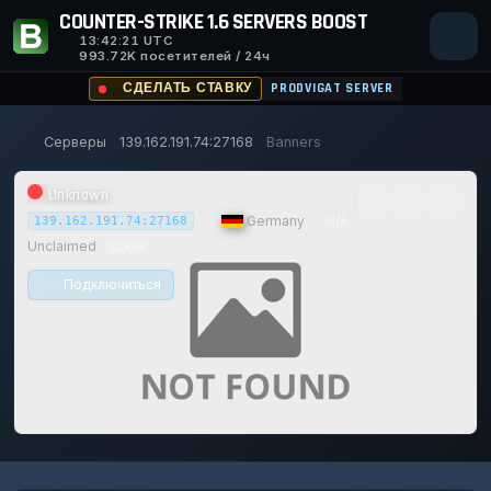
COUNTER-STRIKE 1.6 SERVERS BOOST
13:42:21
UTC
993.72K посетителей / 24ч
СДЕЛАТЬ СТАВКУ
PRODVIGAT SERVER
Серверы
139.162.191.74:27168
Banners
Unknown
|
Germany
|
N/A
139.162.191.74:27168
Unclaimed
CLAIM
Подключиться
0/0
0
1
14/129
0%
ИГРОКИ
ГОЛОСОВ СЕГОДНЯ
ACHIEVEMENTS
UPTIME 30D
Safe (100/100)
116d
16h
35m
22s ago
TRUST SCORE