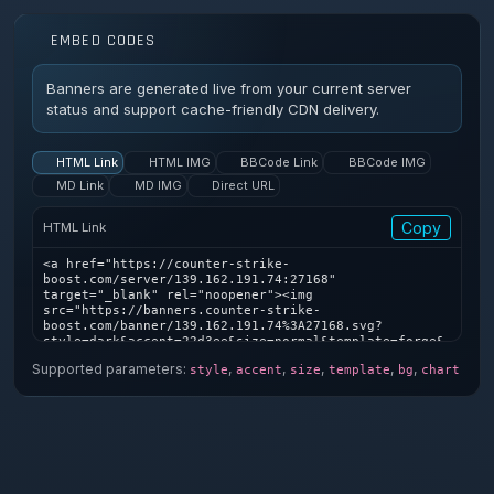
EMBED CODES
Banners are generated live from your current server
status and support cache-friendly CDN delivery.
HTML Link
HTML IMG
BBCode Link
BBCode IMG
MD Link
MD IMG
Direct URL
Copy
HTML Link
<a href="https://counter-strike-
boost.com/server/139.162.191.74:27168" 
target="_blank" rel="noopener"><img 
src="https://banners.counter-strike-
boost.com/banner/139.162.191.74%3A27168.svg?
style=dark&accent=22d3ee&size=normal&template=forge&
bg=1&chart=1" alt="Counter-Strike server banner" />
Supported parameters:
,
,
,
,
,
style
accent
size
template
bg
chart
</a>