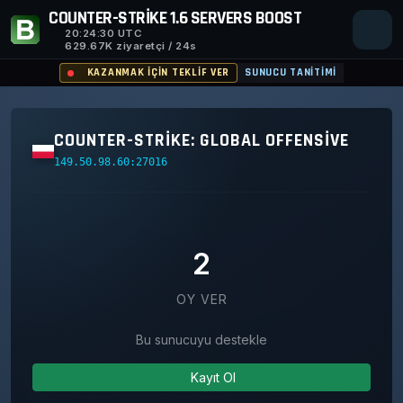
COUNTER-STRIKE 1.6 SERVERS BOOST
20:24:30
UTC
629.67K ziyaretçi / 24s
KAZANMAK IÇIN TEKLIF VER
SUNUCU TANITIMI
COUNTER-STRIKE: GLOBAL OFFENSIVE
149.50.98.60:27016
2
OY VER
Bu sunucuyu destekle
Kayıt Ol