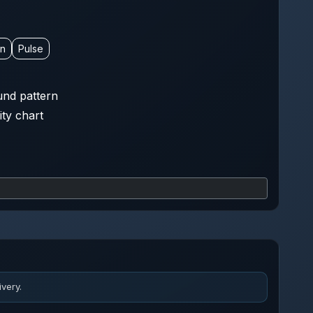
on
Pulse
nd pattern
ity chart
very.