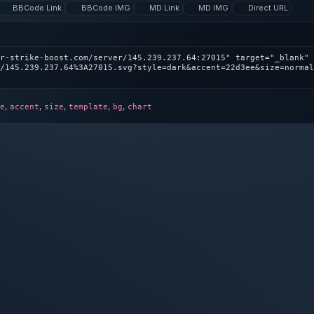
BBCode Link
BBCode IMG
MD Link
MD IMG
Direct URL
r-strike-boost.com/server/145.239.237.64:27015" target="_blank" 
/145.239.237.64%3A27015.svg?style=dark&accent=22d3ee&size=normal
,
,
,
,
,
e
accent
size
template
bg
chart