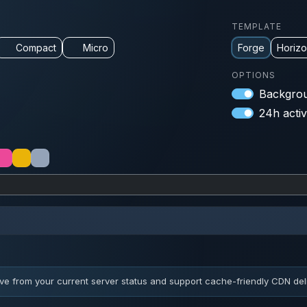
TEMPLATE
Compact
Micro
Forge
Horiz
OPTIONS
Backgrou
24h activ
ve from your current server status and support cache-friendly CDN deli