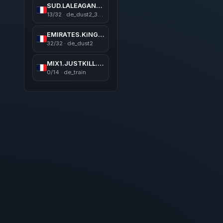
SUD.LALEAGANE.RO [LEGENDS NEVER DIE]
13/32 · de_dust2_3x3
EMIRATES.KiNGS 亗 GAMEAREA ||͇̿P͇̿U͇̿B͇̿L͇̿I͇̿C͇̿| ✪
32/32 · de_dust2
MIX1.JUSTKILL.RO | 5v5 MIX
0/14 · de_train