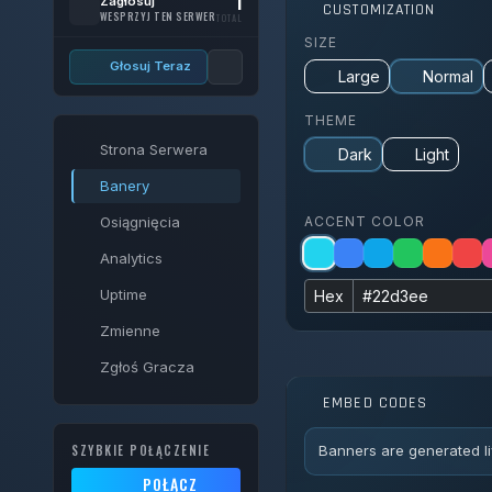
1
Zagłosuj
CUSTOMIZATION
WESPRZYJ TEN SERWER
TOTAL
SIZE
Głosuj Teraz
Large
Normal
THEME
Strona Serwera
Dark
Light
Banery
Osiągnięcia
ACCENT COLOR
Analytics
Uptime
Hex
Zmienne
Zgłoś Gracza
EMBED CODES
Banners are generated li
SZYBKIE POŁĄCZENIE
POŁĄCZ