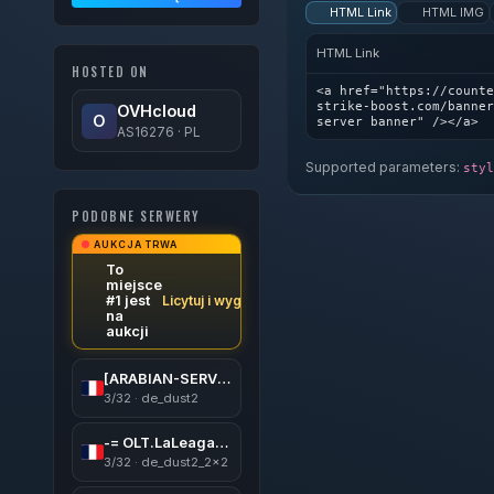
HTML Link
HTML IMG
HTML Link
HOSTED ON
<a href="https://counte
strike-boost.com/banner
OVHcloud
O
server banner" /></a>
AS16276 · PL
Supported parameters:
styl
PODOBNE SERWERY
AUKCJA TRWA
To
miejsce
#1 jest
Licytuj i wygraj
na
aukcji
[ARABIAN-SERVERS] DUST2 | FREE VIP & SKINS
3/32 · de_dust2
-= OLT.LaLeagane.Ro 18+=-
3/32 · de_dust2_2x2