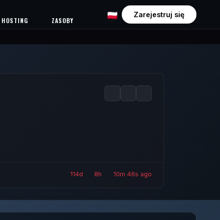
Zarejestruj się
HOSTING
ZASOBY
114d
8h
10m
48s ago