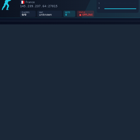
NTER-STRIKE 1.6 SERVERS B
stateczna platforma dla entuzjastow Counter-Strike 1.6. Sle
statystyki na zywo, odkrywaj nowe spolecznosci i dolacz d
legendy, ktora nigdy nie umiera.