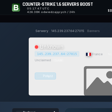
COUNTER-STRIKE 1.6 SERVERS BOOST
05:17:48
UTC
SE
426.38K odwiedzających / 24h
Serwery
145.239.237.64:27015
Banners
Unknown
145.239.237.64:27015
|
France
|
N/
Unclaimed
CLAIM
Połącz
0/0
0
15/129
1
GRACZE
GŁOSY DZISIAJ
ACHIEVEME