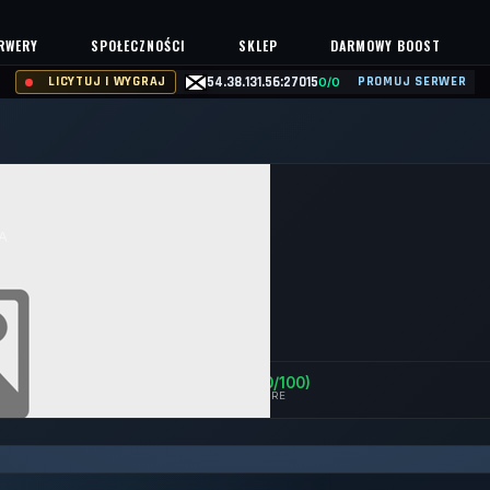
RWERY
SPOŁECZNOŚCI
SKLEP
DARMOWY BOOST
LICYTUJ I WYGRAJ
54.38.131.56:27015
PROMUJ SERWER
0/0
A
0%
Safe (100/100)
NTS
UPTIME 30D
TRUST SCORE