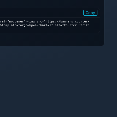
Copy
rel="noopener"><img src="https://banners.counter-
&template=forge&bg=1&chart=1" alt="Counter-Strike 